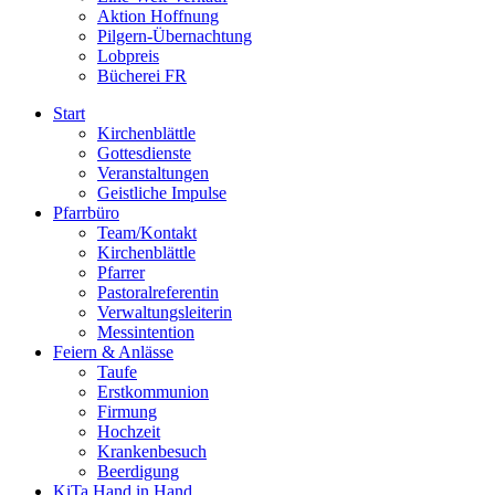
Aktion Hoffnung
Pilgern-Übernachtung
Lobpreis
Bücherei FR
Start
Kirchenblättle
Gottesdienste
Veranstaltungen
Geistliche Impulse
Pfarrbüro
Team/Kontakt
Kirchenblättle
Pfarrer
Pastoralreferentin
Verwaltungsleiterin
Messintention
Feiern & Anlässe
Taufe
Erstkommunion
Firmung
Hochzeit
Krankenbesuch
Beerdigung
KiTa Hand in Hand