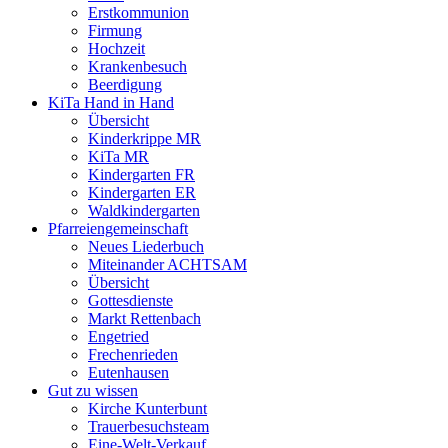
Erstkommunion
Firmung
Hochzeit
Krankenbesuch
Beerdigung
KiTa Hand in Hand
Übersicht
Kinderkrippe MR
KiTa MR
Kindergarten FR
Kindergarten ER
Waldkindergarten
Pfarreiengemeinschaft
Neues Liederbuch
Miteinander ACHTSAM
Übersicht
Gottesdienste
Markt Rettenbach
Engetried
Frechenrieden
Eutenhausen
Gut zu wissen
Kirche Kunterbunt
Trauerbesuchsteam
Eine-Welt-Verkauf