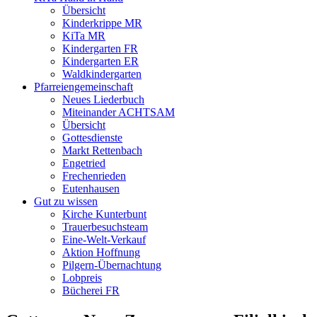
Übersicht
Kinderkrippe MR
KiTa MR
Kindergarten FR
Kindergarten ER
Waldkindergarten
Pfarreiengemeinschaft
Neues Liederbuch
Miteinander ACHTSAM
Übersicht
Gottesdienste
Markt Rettenbach
Engetried
Frechenrieden
Eutenhausen
Gut zu wissen
Kirche Kunterbunt
Trauerbesuchsteam
Eine-Welt-Verkauf
Aktion Hoffnung
Pilgern-Übernachtung
Lobpreis
Bücherei FR