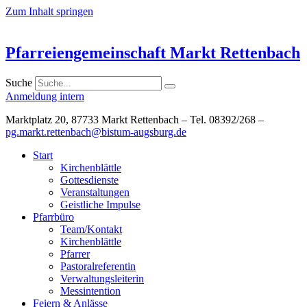
Zum Inhalt springen
Pfarreiengemeinschaft Markt Rettenbach
Suche
Anmeldung intern
Marktplatz 20, 87733 Markt Rettenbach – Tel. 08392/268 –
pg.markt.rettenbach@bistum-augsburg.de
Start
Kirchenblättle
Gottesdienste
Veranstaltungen
Geistliche Impulse
Pfarrbüro
Team/Kontakt
Kirchenblättle
Pfarrer
Pastoralreferentin
Verwaltungsleiterin
Messintention
Feiern & Anlässe