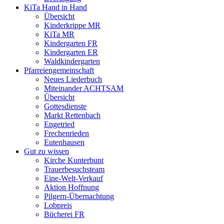
KiTa Hand in Hand
Übersicht
Kinderkrippe MR
KiTa MR
Kindergarten FR
Kindergarten ER
Waldkindergarten
Pfarreiengemeinschaft
Neues Liederbuch
Miteinander ACHTSAM
Übersicht
Gottesdienste
Markt Rettenbach
Engetried
Frechenrieden
Eutenhausen
Gut zu wissen
Kirche Kunterbunt
Trauerbesuchsteam
Eine-Welt-Verkauf
Aktion Hoffnung
Pilgern-Übernachtung
Lobpreis
Bücherei FR