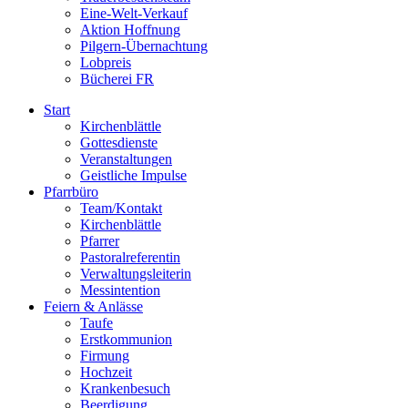
Eine-Welt-Verkauf
Aktion Hoffnung
Pilgern-Übernachtung
Lobpreis
Bücherei FR
Start
Kirchenblättle
Gottesdienste
Veranstaltungen
Geistliche Impulse
Pfarrbüro
Team/Kontakt
Kirchenblättle
Pfarrer
Pastoralreferentin
Verwaltungsleiterin
Messintention
Feiern & Anlässe
Taufe
Erstkommunion
Firmung
Hochzeit
Krankenbesuch
Beerdigung