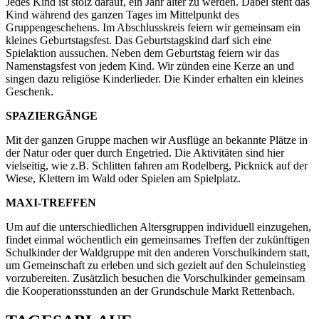
Jedes Kind ist stolz darauf, ein Jahr älter zu werden. Dabei steht das
Kind während des ganzen Tages im Mittelpunkt des
Gruppengeschehens. Im Abschlusskreis feiern wir gemeinsam ein
kleines Geburtstagsfest. Das Geburtstagskind darf sich eine
Spielaktion aussuchen. Neben dem Geburtstag feiern wir das
Namenstagsfest von jedem Kind. Wir zünden eine Kerze an und
singen dazu religiöse Kinderlieder. Die Kinder erhalten ein kleines
Geschenk.
SPAZIERGÄNGE
Mit der ganzen Gruppe machen wir Ausflüge an bekannte Plätze in
der Natur oder quer durch Engetried. Die Aktivitäten sind hier
vielseitig, wie z.B. Schlitten fahren am Rodelberg, Picknick auf der
Wiese, Klettern im Wald oder Spielen am Spielplatz.
MAXI-TREFFEN
Um auf die unterschiedlichen Altersgruppen individuell einzugehen,
findet einmal wöchentlich ein gemeinsames Treffen der zukünftigen
Schulkinder der Waldgruppe mit den anderen Vorschulkindern statt,
um Gemeinschaft zu erleben und sich gezielt auf den Schuleinstieg
vorzubereiten. Zusätzlich besuchen die Vorschulkinder gemeinsam
die Kooperationsstunden an der Grundschule Markt Rettenbach.