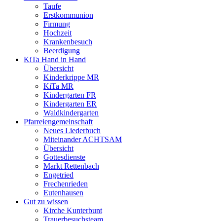
Taufe
Erstkommunion
Firmung
Hochzeit
Krankenbesuch
Beerdigung
KiTa Hand in Hand
Übersicht
Kinderkrippe MR
KiTa MR
Kindergarten FR
Kindergarten ER
Waldkindergarten
Pfarreiengemeinschaft
Neues Liederbuch
Miteinander ACHTSAM
Übersicht
Gottesdienste
Markt Rettenbach
Engetried
Frechenrieden
Eutenhausen
Gut zu wissen
Kirche Kunterbunt
Trauerbesuchsteam