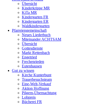
Übersicht
Kinderkrippe MR
KiTa MR
Kindergarten FR
Kindergarten ER
Waldkindergarten
Pfarreiengemeinschaft
Neues Liederbuch
Miteinander ACHTSAM
Übersicht
Gottesdienste
Markt Rettenbach
Engetried
Frechenrieden
Eutenhausen
Gut zu wissen
Kirche Kunterbunt
Trauerbesuchsteam
Eine-Welt-Verkauf
Aktion Hoffnung
Pilgern-Übernachtung
Lobpreis
Bücherei FR