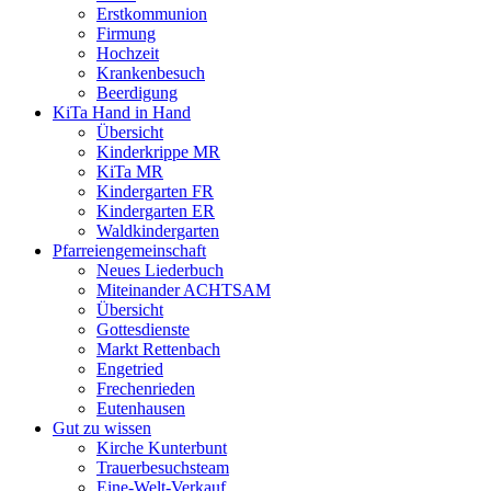
Erstkommunion
Firmung
Hochzeit
Krankenbesuch
Beerdigung
KiTa Hand in Hand
Übersicht
Kinderkrippe MR
KiTa MR
Kindergarten FR
Kindergarten ER
Waldkindergarten
Pfarreiengemeinschaft
Neues Liederbuch
Miteinander ACHTSAM
Übersicht
Gottesdienste
Markt Rettenbach
Engetried
Frechenrieden
Eutenhausen
Gut zu wissen
Kirche Kunterbunt
Trauerbesuchsteam
Eine-Welt-Verkauf