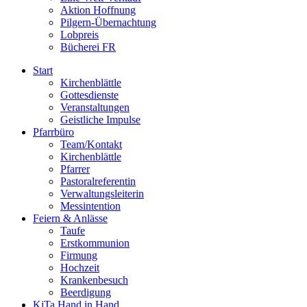
Aktion Hoffnung
Pilgern-Übernachtung
Lobpreis
Bücherei FR
Start
Kirchenblättle
Gottesdienste
Veranstaltungen
Geistliche Impulse
Pfarrbüro
Team/Kontakt
Kirchenblättle
Pfarrer
Pastoralreferentin
Verwaltungsleiterin
Messintention
Feiern & Anlässe
Taufe
Erstkommunion
Firmung
Hochzeit
Krankenbesuch
Beerdigung
KiTa Hand in Hand