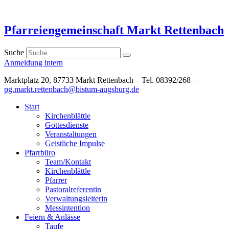
Zum
Inhalt
springen
Pfarreiengemeinschaft Markt Rettenbach
Suche
Anmeldung intern
Marktplatz 20, 87733 Markt Rettenbach – Tel. 08392/268 –
pg.markt.rettenbach@bistum-augsburg.de
Start
Kirchenblättle
Gottesdienste
Veranstaltungen
Geistliche Impulse
Pfarrbüro
Team/Kontakt
Kirchenblättle
Pfarrer
Pastoralreferentin
Verwaltungsleiterin
Messintention
Feiern & Anlässe
Taufe