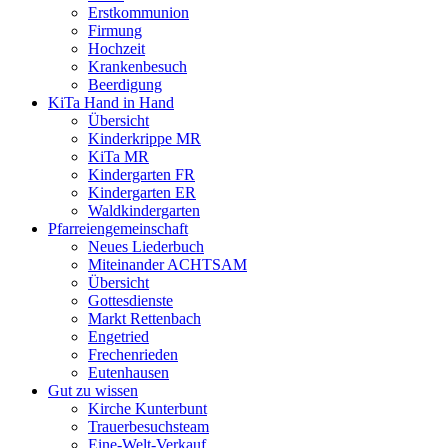
Erstkommunion
Firmung
Hochzeit
Krankenbesuch
Beerdigung
KiTa Hand in Hand
Übersicht
Kinderkrippe MR
KiTa MR
Kindergarten FR
Kindergarten ER
Waldkindergarten
Pfarreiengemeinschaft
Neues Liederbuch
Miteinander ACHTSAM
Übersicht
Gottesdienste
Markt Rettenbach
Engetried
Frechenrieden
Eutenhausen
Gut zu wissen
Kirche Kunterbunt
Trauerbesuchsteam
Eine-Welt-Verkauf