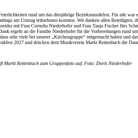
eierlichkeiten rund um das diesjährige Bezirksmusikfest. Für alle war e
mittags am Umzug teilnehmen konnten. Wir danken allen Beteiligten, d
eider mit Frau Cornelia Niederhofer und Frau Tanja Fischer fürs Sc
Dank ergeht an die Familie Niederhofer für die Vorbereitungen rund u
dass sehr viele bei unserer „Kirchengruppe“ mitgemacht haben und dam
musikfest 2027 und drücken dem Musikverein Markt Rettenbach die Daum
aft Markt Rettenbach zum Gruppenfoto auf. Foto: Doris Niederhofer