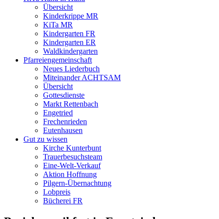
Übersicht
Kinderkrippe MR
KiTa MR
Kindergarten FR
Kindergarten ER
Waldkindergarten
Pfarreiengemeinschaft
Neues Liederbuch
Miteinander ACHTSAM
Übersicht
Gottesdienste
Markt Rettenbach
Engetried
Frechenrieden
Eutenhausen
Gut zu wissen
Kirche Kunterbunt
Trauerbesuchsteam
Eine-Welt-Verkauf
Aktion Hoffnung
Pilgern-Übernachtung
Lobpreis
Bücherei FR