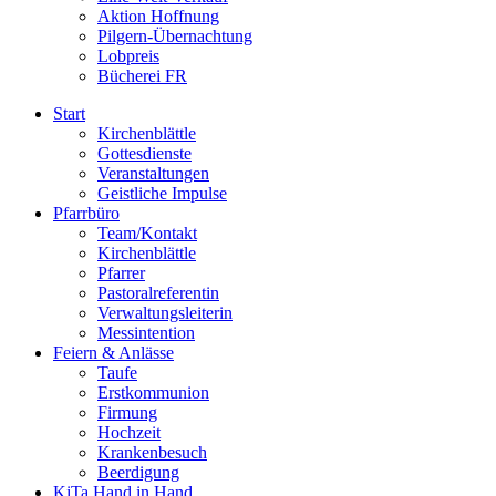
Aktion Hoffnung
Pilgern-Übernachtung
Lobpreis
Bücherei FR
Start
Kirchenblättle
Gottesdienste
Veranstaltungen
Geistliche Impulse
Pfarrbüro
Team/Kontakt
Kirchenblättle
Pfarrer
Pastoralreferentin
Verwaltungsleiterin
Messintention
Feiern & Anlässe
Taufe
Erstkommunion
Firmung
Hochzeit
Krankenbesuch
Beerdigung
KiTa Hand in Hand