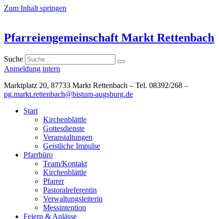
Zum Inhalt springen
Pfarreiengemeinschaft Markt Rettenbach
Suche
Anmeldung intern
Marktplatz 20, 87733 Markt Rettenbach – Tel. 08392/268 –
pg.markt.rettenbach@bistum-augsburg.de
Start
Kirchenblättle
Gottesdienste
Veranstaltungen
Geistliche Impulse
Pfarrbüro
Team/Kontakt
Kirchenblättle
Pfarrer
Pastoralreferentin
Verwaltungsleiterin
Messintention
Feiern & Anlässe