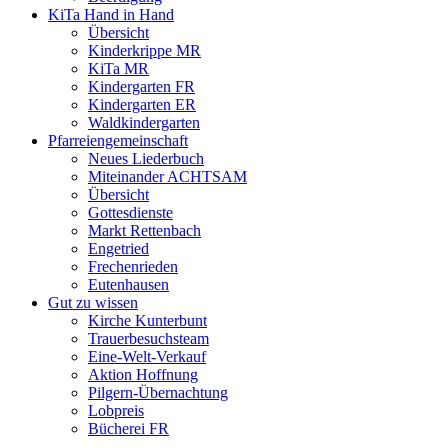
KiTa Hand in Hand
Übersicht
Kinderkrippe MR
KiTa MR
Kindergarten FR
Kindergarten ER
Waldkindergarten
Pfarreiengemeinschaft
Neues Liederbuch
Miteinander ACHTSAM
Übersicht
Gottesdienste
Markt Rettenbach
Engetried
Frechenrieden
Eutenhausen
Gut zu wissen
Kirche Kunterbunt
Trauerbesuchsteam
Eine-Welt-Verkauf
Aktion Hoffnung
Pilgern-Übernachtung
Lobpreis
Bücherei FR