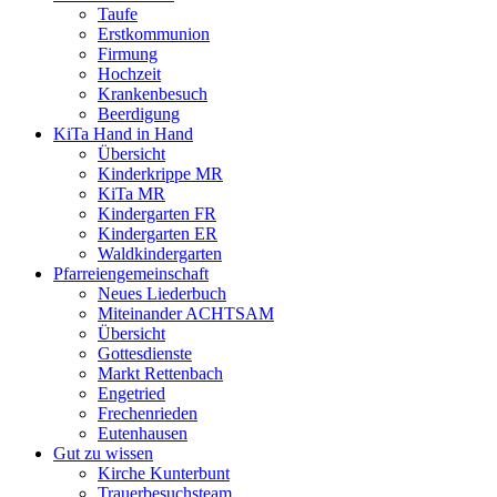
Taufe
Erstkommunion
Firmung
Hochzeit
Krankenbesuch
Beerdigung
KiTa Hand in Hand
Übersicht
Kinderkrippe MR
KiTa MR
Kindergarten FR
Kindergarten ER
Waldkindergarten
Pfarreiengemeinschaft
Neues Liederbuch
Miteinander ACHTSAM
Übersicht
Gottesdienste
Markt Rettenbach
Engetried
Frechenrieden
Eutenhausen
Gut zu wissen
Kirche Kunterbunt
Trauerbesuchsteam