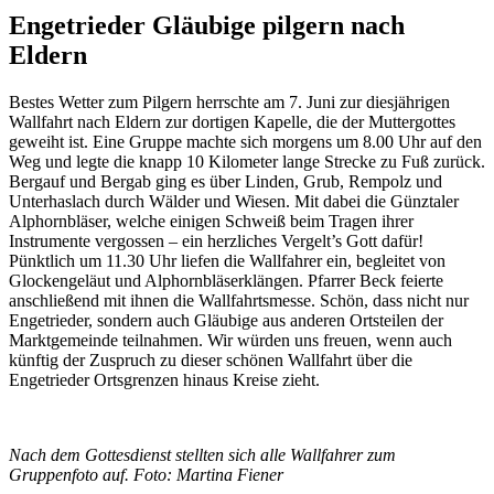
Engetrieder Gläubige pilgern nach
Eldern
Bestes Wetter zum Pilgern herrschte am 7. Juni zur diesjährigen
Wallfahrt nach Eldern zur dortigen Kapelle, die der Muttergottes
geweiht ist. Eine Gruppe machte sich morgens um 8.00 Uhr auf den
Weg und legte die knapp 10 Kilometer lange Strecke zu Fuß zurück.
Bergauf und Bergab ging es über Linden, Grub, Rempolz und
Unterhaslach durch Wälder und Wiesen. Mit dabei die Günztaler
Alphornbläser, welche einigen Schweiß beim Tragen ihrer
Instrumente vergossen – ein herzliches Vergelt’s Gott dafür!
Pünktlich um 11.30 Uhr liefen die Wallfahrer ein, begleitet von
Glockengeläut und Alphornbläserklängen. Pfarrer Beck feierte
anschließend mit ihnen die Wallfahrtsmesse. Schön, dass nicht nur
Engetrieder, sondern auch Gläubige aus anderen Ortsteilen der
Marktgemeinde teilnahmen. Wir würden uns freuen, wenn auch
künftig der Zuspruch zu dieser schönen Wallfahrt über die
Engetrieder Ortsgrenzen hinaus Kreise zieht.
Nach dem Gottesdienst stellten sich alle Wallfahrer zum
Gruppenfoto auf. Foto: Martina Fiener