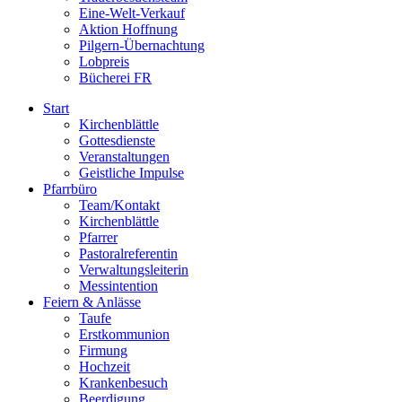
Eine-Welt-Verkauf
Aktion Hoffnung
Pilgern-Übernachtung
Lobpreis
Bücherei FR
Start
Kirchenblättle
Gottesdienste
Veranstaltungen
Geistliche Impulse
Pfarrbüro
Team/Kontakt
Kirchenblättle
Pfarrer
Pastoralreferentin
Verwaltungsleiterin
Messintention
Feiern & Anlässe
Taufe
Erstkommunion
Firmung
Hochzeit
Krankenbesuch
Beerdigung