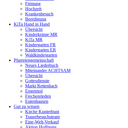
Firmung
Hochzeit
Krankenbesuch
Beerdigung
KiTa Hand in Hand
Übersicht
Kinderkrippe MR
KiTa MR
Kindergarten FR
Kindergarten ER
Waldkindergarten
Pfarreiengemeinschaft
Neues Liederbuch
Miteinander ACHTSAM
Übersicht
Gottesdienste
Markt Rettenbach
Engetried
Frechenrieden
Eutenhausen
Gut zu wissen
Kirche Kunterbunt
Trauerbesuchsteam
Eine-Welt-Verkauf
Aktion Hoffnung