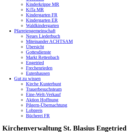
Kinderkrippe MR
KiTa MR
Kindergarten FR
Kindergarten ER
Waldkindergarten
Pfarreiengemeinschaft
Neues Liederbuch
Miteinander ACHTSAM
Übersicht
Gottesdienste
Markt Rettenbach
Engetried
Frechenrieden
Eutenhausen
Gut zu wissen
Kirche Kunterbunt
Trauerbesuchsteam
Eine-Welt-Verkauf
Aktion Hoffnung
Pilgern-Übernachtung
Lobpreis
Bücherei FR
Kirchenverwaltung St. Blasius Engetried