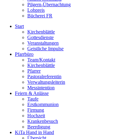
Pilgern-Übernachtung
Lobpreis
Bücherei FR
Start
Kirchenblättle
Gottesdienste
Veranstaltungen
Geistliche Impulse
Pfarrbüro
Team/Kontakt
Kirchenblättle
Pfarrer
Pastoralreferentin
Verwaltungsleiterin
Messintention
Feiern & Anlässe
Taufe
Erstkommunion
Firmung
Hochzeit
Krankenbesuch
Beerdigung
KiTa Hand in Hand
Übersicht