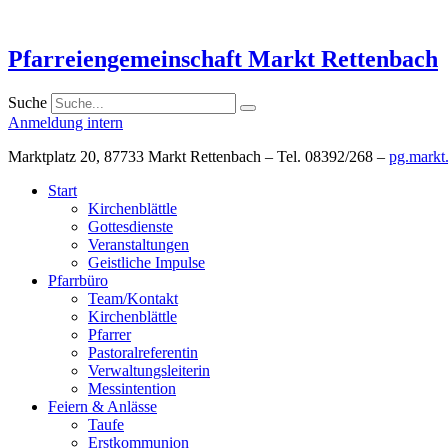
Zum
Inhalt
springen
Pfarreiengemeinschaft Markt Rettenbach
Suche
Anmeldung intern
Marktplatz 20, 87733 Markt Rettenbach – Tel. 08392/268 –
pg.markt
Start
Kirchenblättle
Gottesdienste
Veranstaltungen
Geistliche Impulse
Pfarrbüro
Team/Kontakt
Kirchenblättle
Pfarrer
Pastoralreferentin
Verwaltungsleiterin
Messintention
Feiern & Anlässe
Taufe
Erstkommunion