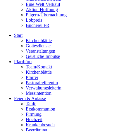
Eine-Welt-Verkauf
Aktion Hoffnung
Pilgern-Übernachtung
Lobpreis
Bücherei FR
Start
Kirchenblättle
Gottesdienste
Veranstaltungen
Geistliche Impulse
Pfarrbüro
Team/Kontakt
Kirchenblättle
Pfarrer
Pastoralreferentin
Verwaltungsleiterin
Messintention
Feiern & Anlässe
Taufe
Erstkommunion
Firmung
Hochzeit
Krankenbesuch
Beerdigung