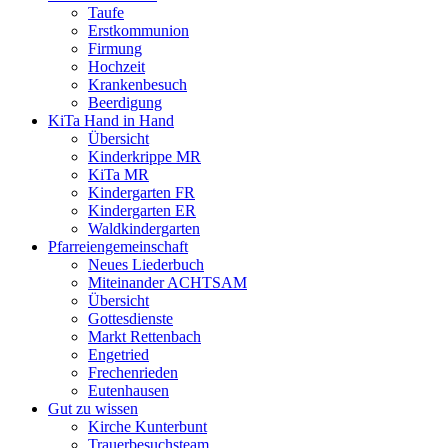
Taufe
Erstkommunion
Firmung
Hochzeit
Krankenbesuch
Beerdigung
KiTa Hand in Hand
Übersicht
Kinderkrippe MR
KiTa MR
Kindergarten FR
Kindergarten ER
Waldkindergarten
Pfarreiengemeinschaft
Neues Liederbuch
Miteinander ACHTSAM
Übersicht
Gottesdienste
Markt Rettenbach
Engetried
Frechenrieden
Eutenhausen
Gut zu wissen
Kirche Kunterbunt
Trauerbesuchsteam