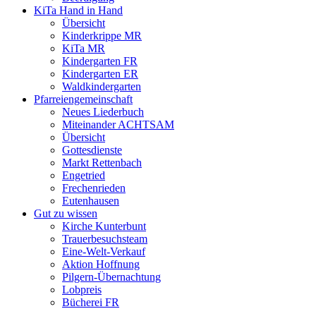
KiTa Hand in Hand
Übersicht
Kinderkrippe MR
KiTa MR
Kindergarten FR
Kindergarten ER
Waldkindergarten
Pfarreiengemeinschaft
Neues Liederbuch
Miteinander ACHTSAM
Übersicht
Gottesdienste
Markt Rettenbach
Engetried
Frechenrieden
Eutenhausen
Gut zu wissen
Kirche Kunterbunt
Trauerbesuchsteam
Eine-Welt-Verkauf
Aktion Hoffnung
Pilgern-Übernachtung
Lobpreis
Bücherei FR