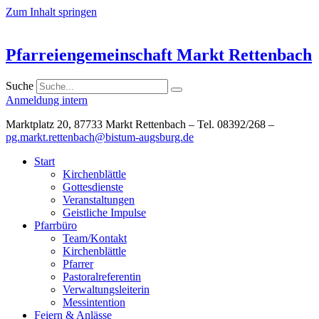
Zum Inhalt springen
Pfarreiengemeinschaft Markt Rettenbach
Suche
Anmeldung intern
Marktplatz 20, 87733 Markt Rettenbach – Tel. 08392/268 –
pg.markt.rettenbach@bistum-augsburg.de
Start
Kirchenblättle
Gottesdienste
Veranstaltungen
Geistliche Impulse
Pfarrbüro
Team/Kontakt
Kirchenblättle
Pfarrer
Pastoralreferentin
Verwaltungsleiterin
Messintention
Feiern & Anlässe